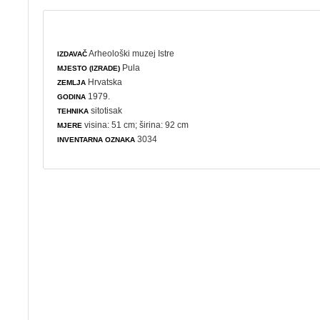
Arheološki muzej Istre
IZDAVAČ
Pula
MJESTO (IZRADE)
Hrvatska
ZEMLJA
1979.
GODINA
sitotisak
TEHNIKA
visina: 51 cm; širina: 92 cm
MJERE
3034
INVENTARNA OZNAKA