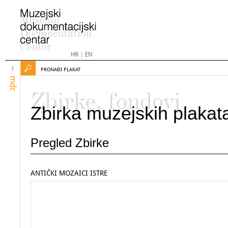
HR
|
EN
PRONAĐI PLAKAT
mdc
Zbirke, fondovi
Zbirka muzejskih plakat
Pregled Zbirke
ANTIČKI MOZAICI ISTRE