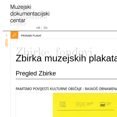
HR
|
EN
PRONAĐI PLAKAT
mdc
Zbirke, fondovi
Zbirka muzejskih plakat
Pregled Zbirke
PAMTIMO POVIJESTI KULTURNE OBIČAJE : RASKOŠ ORNAMEN