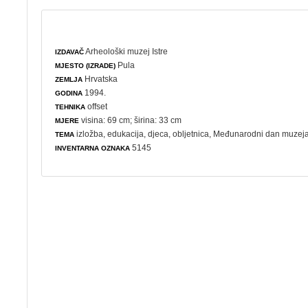
Arheološki muzej Istre
IZDAVAČ
Pula
MJESTO (IZRADE)
Hrvatska
ZEMLJA
1994.
GODINA
offset
TEHNIKA
visina: 69 cm; širina: 33 cm
MJERE
izložba
,
edukacija
,
djeca
,
obljetnica
,
Međunarodni dan muzej
TEMA
5145
INVENTARNA OZNAKA