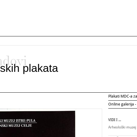
ndovi
skih plakata
Plakati MDC-a 
Online galerija -
VIDI I ...
Arheološki muzej 