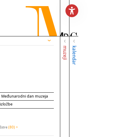
muzeji
kalendar
za Međunarodni dan muzeja
 izložbe
Istre
(80) >