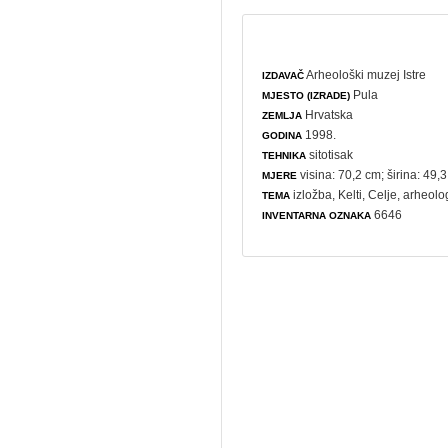
Arheološki muzej Istre
IZDAVAČ
Pula
MJESTO (IZRADE)
Hrvatska
ZEMLJA
1998.
GODINA
sitotisak
TEHNIKA
visina: 70,2 cm; širina: 49,
MJERE
izložba
, Kelti, Celje,
arheolo
TEMA
6646
INVENTARNA OZNAKA