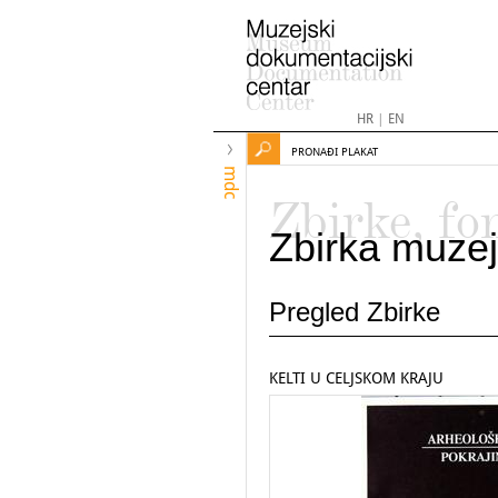
HR
|
EN
PRONAĐI PLAKAT
mdc
Zbirke, fo
Zbirka muzej
Pregled Zbirke
KELTI U CELJSKOM KRAJU