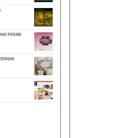
S
ANO POSUĐE
EDONIAE