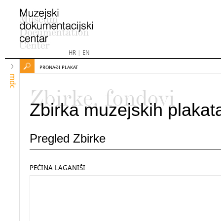
HR
|
EN
PRONAĐI PLAKAT
mdc
Zbirke, fondovi
Zbirka muzejskih plakat
Pregled Zbirke
PEĆINA LAGANIŠI