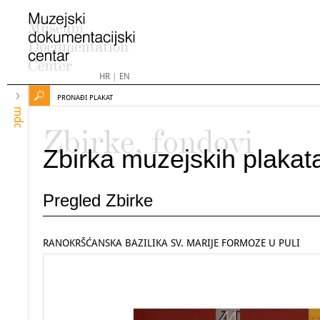
HR
|
EN
PRONAĐI PLAKAT
mdc
Zbirke, fondovi
Zbirka muzejskih plakat
Pregled Zbirke
RANOKRŠĆANSKA BAZILIKA SV. MARIJE FORMOZE U PULI