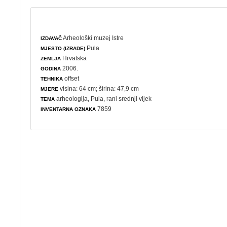
Arheološki muzej Istre
IZDAVAČ
Pula
MJESTO (IZRADE)
Hrvatska
ZEMLJA
2006.
GODINA
offset
TEHNIKA
visina: 64 cm; širina: 47,9 cm
MJERE
arheologija
, Pula, rani srednji vijek
TEMA
7859
INVENTARNA OZNAKA