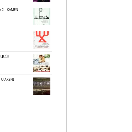
A 2 - KAMEN
OLJEĆU
 U ARENI