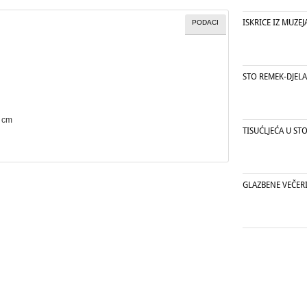
ISKRICE IZ MUZEJ
PODACI
STO REMEK-DJELA
2 cm
TISUĆLJEĆA U ST
GLAZBENE VEČERI