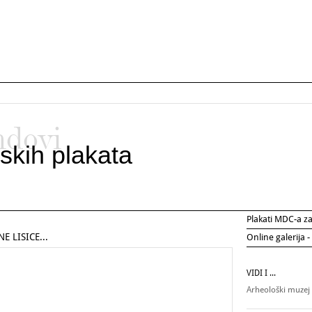
ndovi
skih plakata
Plakati MDC-a 
E LISICE...
Online galerija -
VIDI I ...
Arheološki muzej 