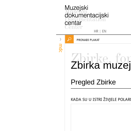
HR
|
EN
PRONAĐI PLAKAT
mdc
Zbirke, fo
Zbirka muzej
Pregled Zbirke
KADA SU U ISTRI ŽIVJELE POLARN