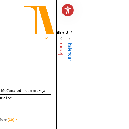
muzeji
kalendar
za Međunarodni dan muzeja
 izložbe
Istre
(80) >