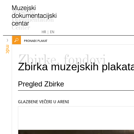
HR
|
EN
PRONAĐI PLAKAT
mdc
Zbirke, fondovi
Zbirka muzejskih plakat
Pregled Zbirke
GLAZBENE VEČERI U ARENI