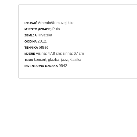
Arheološki muzej Istre
IZDAVAČ
Pula
MJESTO (IZRADE)
Hrvatska
ZEMLJA
2012.
GODINA
offset
TEHNIKA
visina: 47,8 cm; širina: 67 cm
MJERE
koncert
,
glazba
,
jazz
,
klasika
TEMA
9542
INVENTARNA OZNAKA