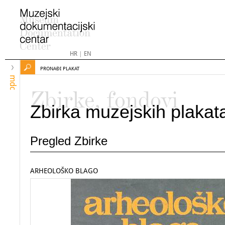
HR
|
EN
PRONAĐI PLAKAT
mdc
Zbirke, fondovi
Zbirka muzejskih plakat
Pregled Zbirke
ARHEOLOŠKO BLAGO