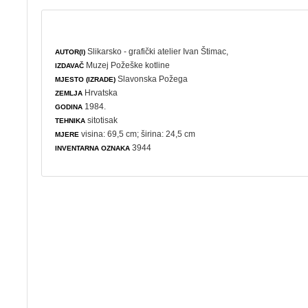
Slikarsko - grafički atelier Ivan Štimac,
AUTOR(I)
Muzej Požeške kotline
IZDAVAČ
Slavonska Požega
MJESTO (IZRADE)
Hrvatska
ZEMLJA
1984.
GODINA
sitotisak
TEHNIKA
visina: 69,5 cm; širina: 24,5 cm
MJERE
3944
INVENTARNA OZNAKA