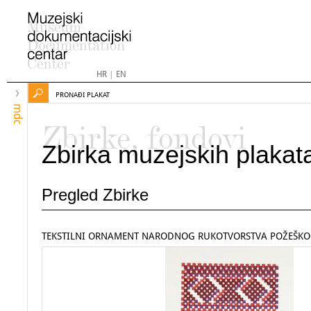
HR
|
EN
PRONAĐI PLAKAT
mdc
Zbirke, fondovi
Zbirka muzejskih plakat
Pregled Zbirke
TEKSTILNI ORNAMENT NARODNOG RUKOTVORSTVA POŽEŠKO