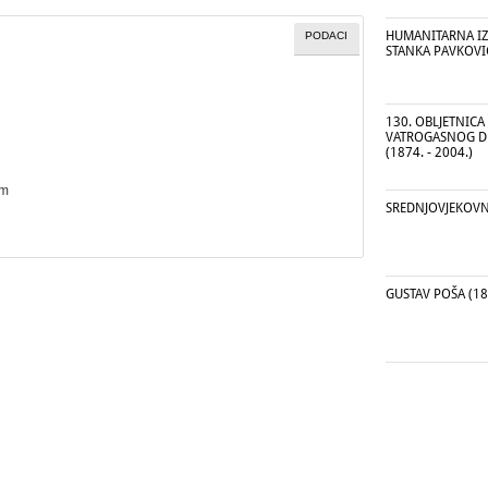
HUMANITARNA IZ
PODACI
STANKA PAVKOVI
130. OBLJETNIC
VATROGASNOG DR
(1874. - 2004.)
cm
SREDNJOVJEKOV
GUSTAV POŠA (182