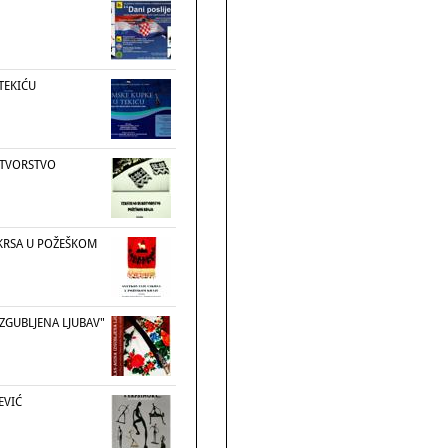
TEKIĆU
OTVORSTVO
KRSA U POŽEŠKOM
ZGUBLJENA LJUBAV"
EVIĆ