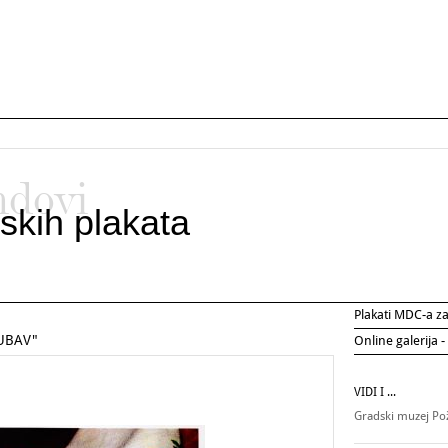
ndovi
skih plakata
Plakati MDC-a 
UBAV"
Online galerija -
VIDI I ...
Gradski muzej P