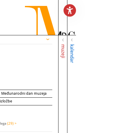
muzeji
kalendar
za Međunarodni dan muzeja
 izložbe
ožega
(29) >