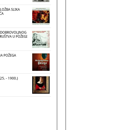
LOŽBA SLIKA
ĆA
A DOBROVOLJNOG
UŠTVA U POŽEGI
NA POŽEGA
5. - 1900.)