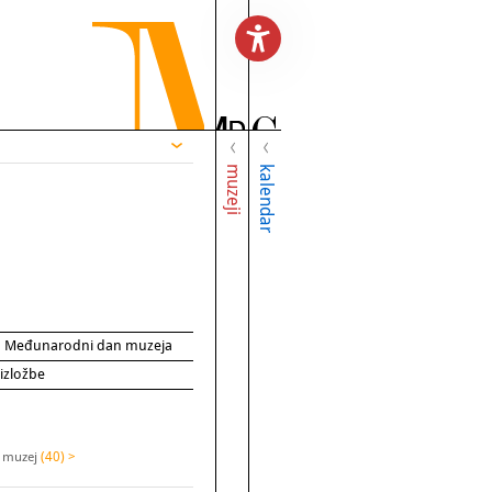
muzeji
kalendar
za Međunarodni dan muzeja
 izložbe
i muzej
(40) >