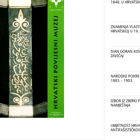
1848. U HRVATSK
ZNAMENJA VLASTI
HRVATSKOJ U 19.
IVAN GORAN KOV
ZAVIČAJ
NARODNI POKRET
1883. - 1903.
IZBOR IZ ZBIRKI 
NAMJEŠTAJA
UMJETNOST HRV
ANTIFAŠISTIČKO