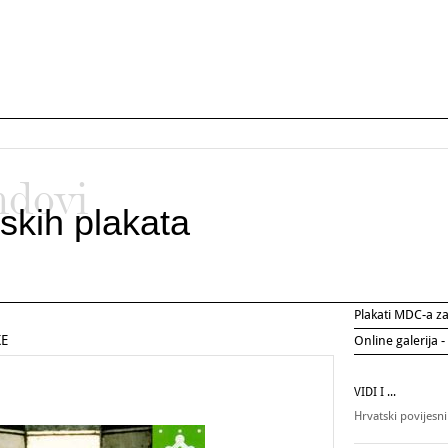
ndovi
skih plakata
Plakati MDC-a 
KE
Online galerija -
VIDI I ...
Hrvatski povijesn