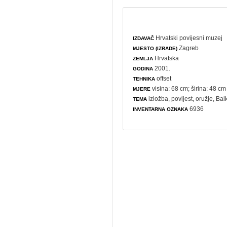
Hrvatski povijesni muzej
IZDAVAČ
Zagreb
MJESTO (IZRADE)
Hrvatska
ZEMLJA
2001.
GODINA
offset
TEHNIKA
visina: 68 cm; širina: 48 cm
MJERE
izložba
,
povijest
,
oružje
, Bal
TEMA
6936
INVENTARNA OZNAKA