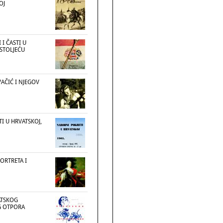
OJ
 I ČASTI U
 STOLJEĆU
AČIĆ I NJEGOV
I U HRVATSKOJ,
PORTRETA I
ATSKOG
G OTPORA