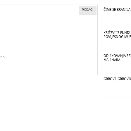
ČIME SE BRANILA
PODACI
KRIŽEVI IZ FUN
POVIJESNOG MUZ
ODLIKOVANJA ZBI
kan
MALINARA
GRBOVI, GRBOVN