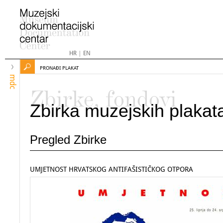
HR
|
EN
PRONAĐI PLAKAT
mdc
Zbirke, fondovi
Zbirka muzejskih plakat
Pregled Zbirke
UMJETNOST HRVATSKOG ANTIFAŠISTIČKOG OTPORA