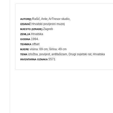
Rašić, Ante
;
ArTresor studio,
AUTOR(I)
Hrvatski povijesni muzej
IZDAVAČ
Zagreb
MJESTO (IZRADE)
Hrvatska
ZEMLJA
1994.
GODINA
offset
TEHNIKA
visina: 69 cm; širina: 49 cm
MJERE
izložba
,
povijest
,
antifašizam
,
Drugi svjetski rat
, Hrvatska
TEMA
5571
INVENTARNA OZNAKA