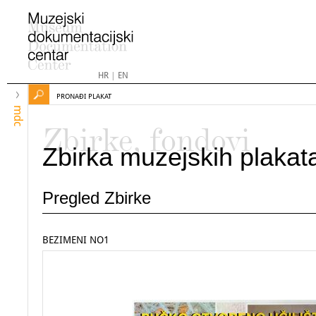
HR
|
EN
PRONAĐI PLAKAT
mdc
Zbirke, fondovi
Zbirka muzejskih plakat
Pregled Zbirke
BEZIMENI NO1