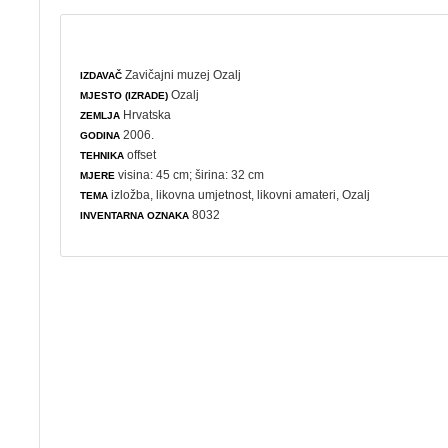
Zavičajni muzej Ozalj
IZDAVAČ
Ozalj
MJESTO (IZRADE)
Hrvatska
ZEMLJA
2006.
GODINA
offset
TEHNIKA
visina: 45 cm; širina: 32 cm
MJERE
izložba
,
likovna umjetnost
,
likovni amateri
, Ozalj
TEMA
8032
INVENTARNA OZNAKA