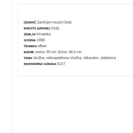
Zavičajni muzej Ozalj
IZDAVAČ
Ozalj
MJESTO (IZRADE)
Hrvatska
ZEMLJA
1996.
GODINA
offset
TEHNIKA
visina: 69 cm; širina: 48,4 cm
MJERE
izložba
,
retrospektivna izložba
,
slikarstvo
,
obljetnica
TEMA
6227
INVENTARNA OZNAKA