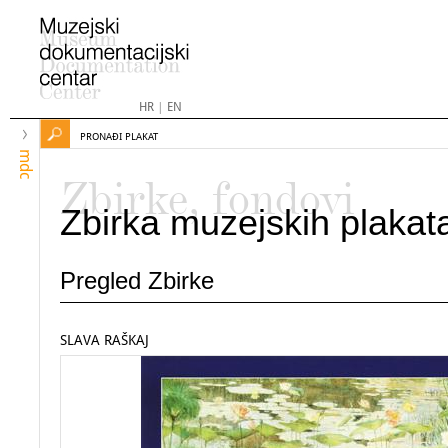
HR
|
EN
PRONAĐI PLAKAT
mdc
Zbirke, fondovi
Zbirka muzejskih plakat
Pregled Zbirke
SLAVA RAŠKAJ