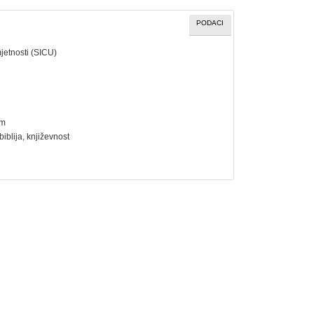
PODACI
jetnosti (SICU)
cm
biblija
,
književnost