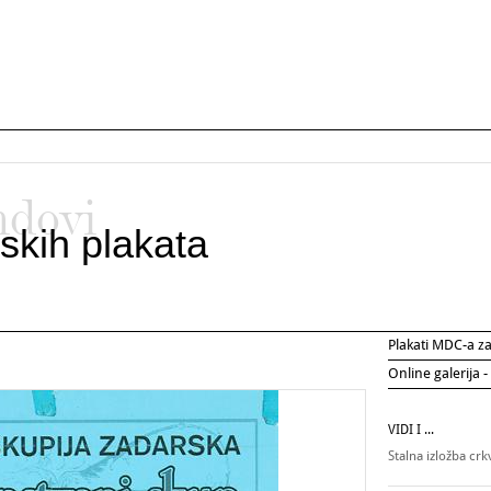
ndovi
skih plakata
Plakati MDC-a 
Online galerija -
VIDI I ...
Stalna izložba cr