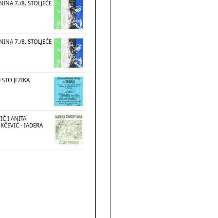
NINA 7./8. STOLJEĆE
NINA 7./8. STOLJEĆE
D STO JEZIKA
Ć I ANITA
KČEVIĆ - IADERA