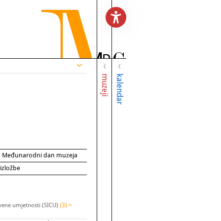
muzeji
kalendar
za Međunarodni dan muzeja
 izložbe
kvene umjetnosti (SICU)
(3) >