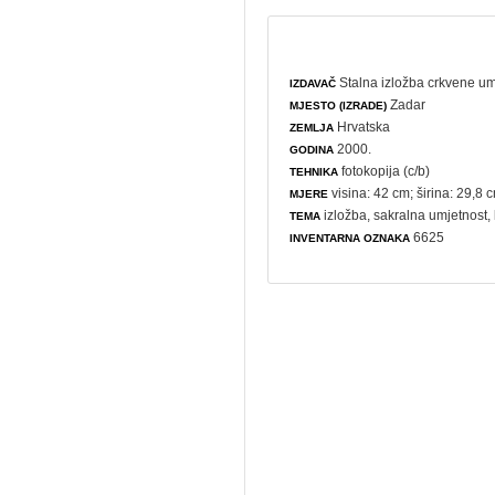
Stalna izložba crkvene um
IZDAVAČ
Zadar
MJESTO (IZRADE)
Hrvatska
ZEMLJA
2000.
GODINA
fotokopija (c/b)
TEHNIKA
visina: 42 cm; širina: 29,8 
MJERE
izložba
,
sakralna umjetnost
,
TEMA
6625
INVENTARNA OZNAKA