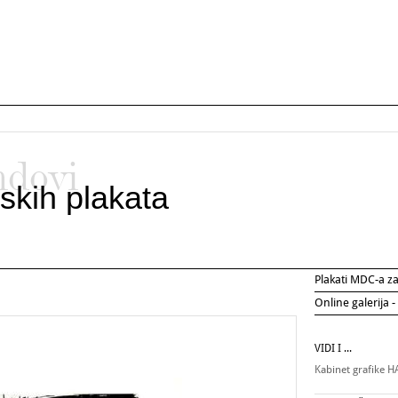
ndovi
skih plakata
Plakati MDC-a 
Online galerija -
VIDI I ...
Kabinet grafike 