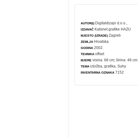
Digitaldizajn d.o.o.,
AUTOR(I)
Kabinet grafike HAZU
IZDAVAČ
Zagreb
MJESTO (IZRADE)
Hrvatska
ZEMLJA
2002.
GODINA
offset
TEHNIKA
visina: 68 cm; širina: 48 cm
MJERE
izložba
,
grafika
, Suhy
TEMA
7152
INVENTARNA OZNAKA