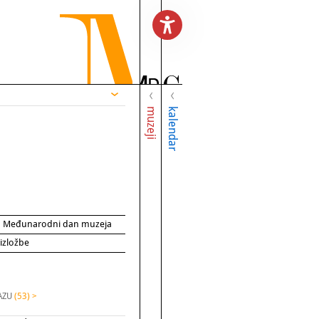
muzeji
kalendar
za Međunarodni dan muzeja
 izložbe
HAZU
(53) >