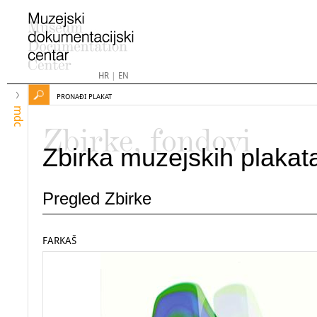
HR
|
EN
PRONAĐI PLAKAT
mdc
Zbirke, fondovi
Zbirka muzejskih plakat
Pregled Zbirke
FARKAŠ