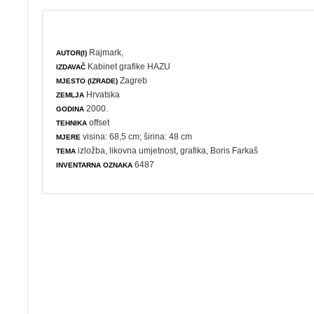
Rajmark,
AUTOR(I)
Kabinet grafike HAZU
IZDAVAČ
Zagreb
MJESTO (IZRADE)
Hrvatska
ZEMLJA
2000.
GODINA
offset
TEHNIKA
visina: 68,5 cm; širina: 48 cm
MJERE
izložba
,
likovna umjetnost
,
grafika
, Boris Farkaš
TEMA
6487
INVENTARNA OZNAKA