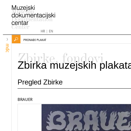
HR
|
EN
PRONAĐI PLAKAT
mdc
Zbirke, fondovi
Zbirka muzejskih plakat
Pregled Zbirke
BRAUER