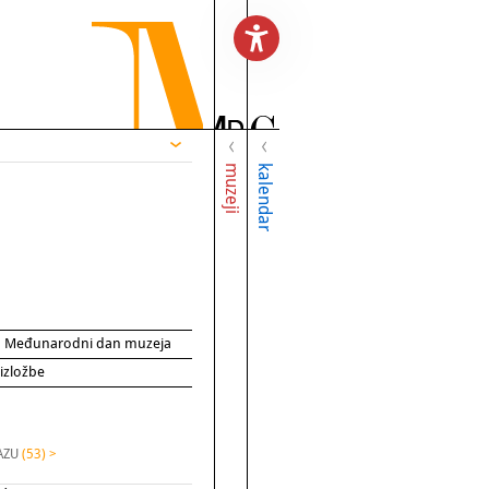
muzeji
kalendar
za Međunarodni dan muzeja
 izložbe
HAZU
(53) >