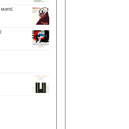
- MURTIĆ
Ć