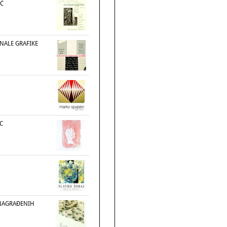
IĆ
ENALE GRAFIKE
C
NAGRAĐENIH