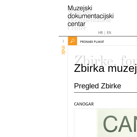
HR
|
EN
PRONAĐI PLAKAT
mdc
Zbirke, fo
Zbirka muzej
Pregled Zbirke
CANOGAR