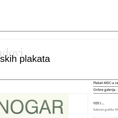
ndovi
skih plakata
Plakati MDC-a 
Online galerija -
VIDI I ...
Kabinet grafike 