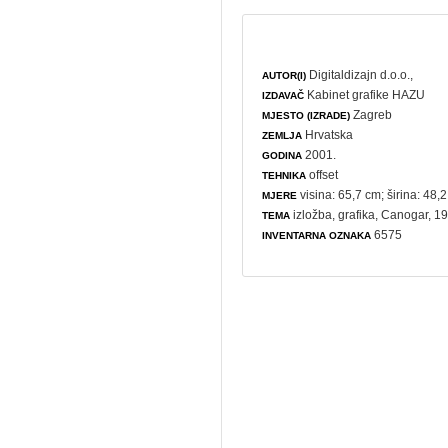
Digitaldizajn d.o.o.,
AUTOR(I)
Kabinet grafike HAZU
IZDAVAČ
Zagreb
MJESTO (IZRADE)
Hrvatska
ZEMLJA
2001.
GODINA
offset
TEHNIKA
visina: 65,7 cm; širina: 48,
MJERE
izložba
,
grafika
, Canogar, 19
TEMA
6575
INVENTARNA OZNAKA