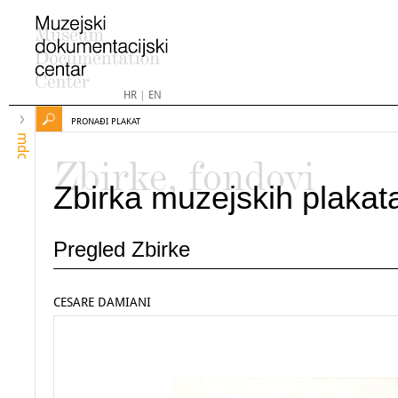
HR
|
EN
PRONAĐI PLAKAT
mdc
Zbirke, fondovi
Zbirka muzejskih plakat
Pregled Zbirke
CESARE DAMIANI