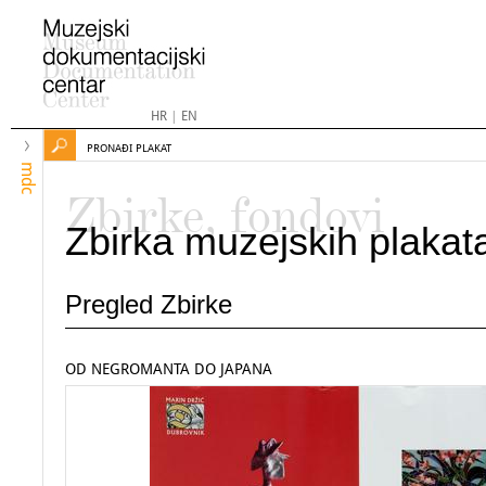
HR
|
EN
PRONAĐI PLAKAT
mdc
Zbirke, fondovi
Zbirka muzejskih plakat
Pregled Zbirke
OD NEGROMANTA DO JAPANA