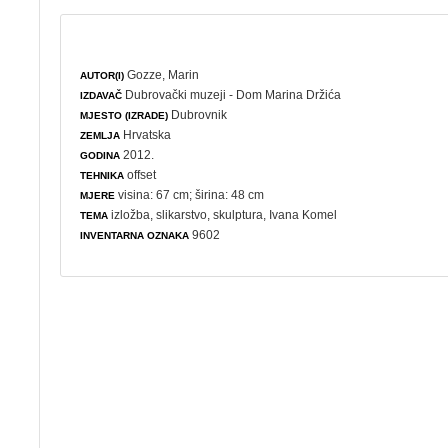
Gozze, Marin
AUTOR(I)
Dubrovački muzeji - Dom Marina Držića
IZDAVAČ
Dubrovnik
MJESTO (IZRADE)
Hrvatska
ZEMLJA
2012.
GODINA
offset
TEHNIKA
visina: 67 cm; širina: 48 cm
MJERE
izložba
,
slikarstvo
,
skulptura
, Ivana Komel
TEMA
9602
INVENTARNA OZNAKA