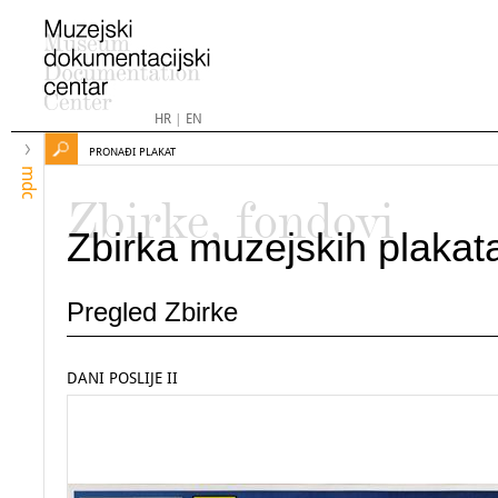
HR
|
EN
PRONAĐI PLAKAT
mdc
Zbirke, fondovi
Zbirka muzejskih plakat
Pregled Zbirke
DANI POSLIJE II