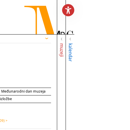
muzeji
kalendar
za Međunarodni dan muzeja
 izložbe
09) >