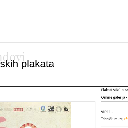
ndovi
skih plakata
Plakati MDC-a 
Online galerija -
VIDI I ...
Tehnički muzej
(6