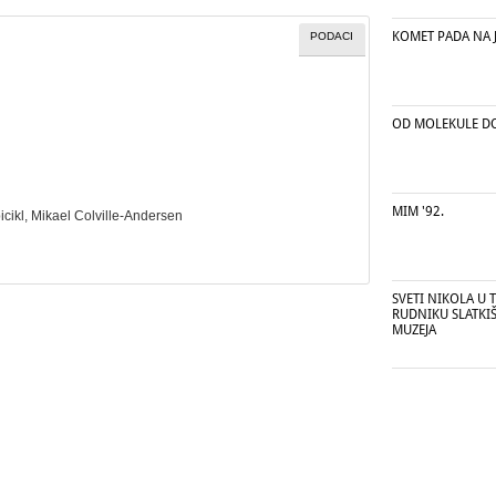
KOMET PADA NA 
PODACI
OD MOLEKULE D
MIM '92.
icikl
, Mikael Colville-Andersen
SVETI NIKOLA U 
RUDNIKU SLATKI
MUZEJA