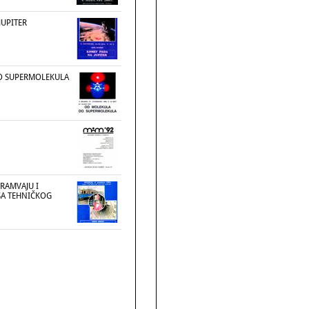
JUPITER
O SUPERMOLEKULA
TRAMVAJU I
ŠA TEHNIČKOG