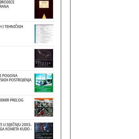
BRODICE
DRANA
 I TEHNIČKIH
 I POGONA
SKIH POSTROJENJA
DIMIR PRELOG
TI U SIJEČNJU 2003.
OGA KOMETA KUDO -