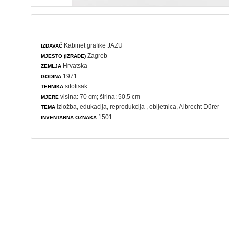
Kabinet grafike JAZU
IZDAVAČ
Zagreb
MJESTO (IZRADE)
Hrvatska
ZEMLJA
1971.
GODINA
sitotisak
TEHNIKA
visina: 70 cm; širina: 50,5 cm
MJERE
izložba
,
edukacija
,
reprodukcija
,
obljetnica
, Albrecht Dürer
TEMA
1501
INVENTARNA OZNAKA