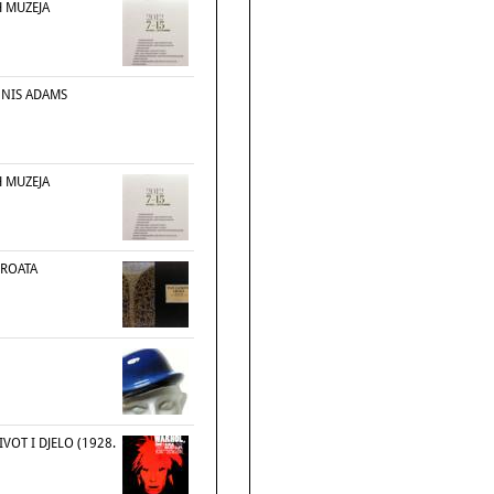
H MUZEJA
NNIS ADAMS
H MUZEJA
CROATA
VOT I DJELO (1928.