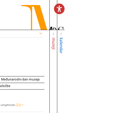
muzeji
kalendar
za Međunarodni dan muzeja
 izložbe
 umjetnosti
(22) >