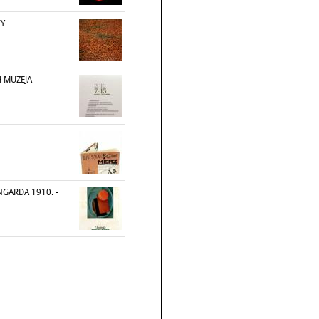
Y
H MUZEJA
NGARDA 1910. -