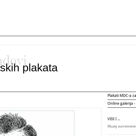
ndovi
skih plakata
Plakati MDC-a 
Online galerija -
VIDI I ...
Muzej suvremene