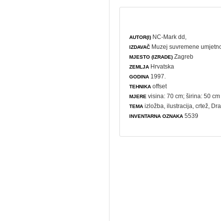
NC-Mark dd,
AUTOR(I)
Muzej suvremene umjetno
IZDAVAČ
Zagreb
MJESTO (IZRADE)
Hrvatska
ZEMLJA
1997.
GODINA
offset
TEHNIKA
visina: 70 cm; širina: 50 cm
MJERE
izložba
,
ilustracija
,
crtež
, Dr
TEMA
5539
INVENTARNA OZNAKA