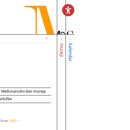
muzeji
kalendar
za Međunarodni dan muzeja
 izložbe
rlovac
(68) >