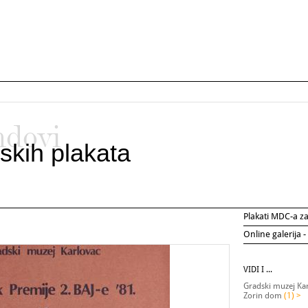
ndovi
skih plakata
Plakati MDC-a 
Online galerija -
VIDI I ...
Gradski muzej Ka
Zorin dom
(1) >