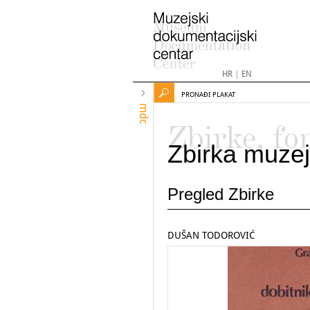
HR
|
EN
PRONAĐI PLAKAT
mdc
Zbirke, fo
Zbirka muzej
Pregled Zbirke
DUŠAN TODOROVIĆ