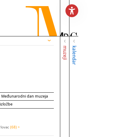
muzeji
kalendar
za Međunarodni dan muzeja
 izložbe
rlovac
(68) >