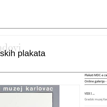
ndovi
skih plakata
Plakati MDC-a 
Online galerija -
VIDI I ...
Gradski muzej Ka