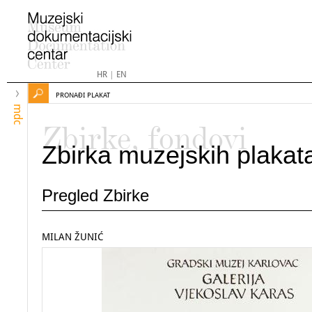
HR
|
EN
PRONAĐI PLAKAT
mdc
Zbirke, fondovi
Zbirka muzejskih plakat
Pregled Zbirke
MILAN ŽUNIĆ