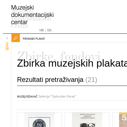
HR
|
EN
PRONAĐI PLAKAT
mdc
Zbirke, fondovi
Zbirka muzejskih plakat
Rezultati pretraživanja
(21)
Galerija "Vjekoslav Karas"
MUZEJ/IZDAVAČ