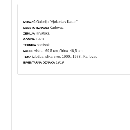
Galerija "Vjekoslav Karas"
IZDAVAČ
Karlovac
MJESTO (IZRADE)
Hrvatska
ZEMLJA
1978.
GODINA
sitotisak
TEHNIKA
visina: 69,5 cm; širina: 48,5 cm
MJERE
izložba
,
slikarstvo
, 1900., 1978., Karlovac
TEMA
1919
INVENTARNA OZNAKA