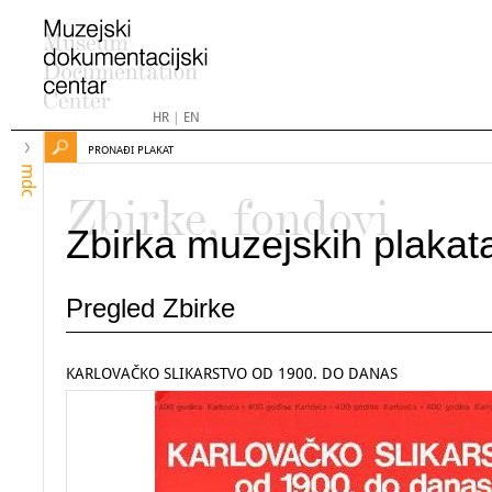
HR
|
EN
PRONAĐI PLAKAT
mdc
Zbirke, fondovi
Zbirka muzejskih plakat
Pregled Zbirke
KARLOVAČKO SLIKARSTVO OD 1900. DO DANAS