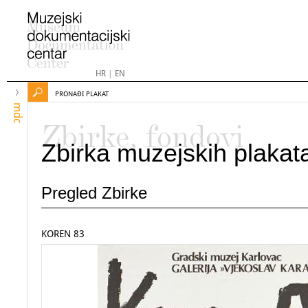
HR
|
EN
PRONAĐI PLAKAT
mdc
Zbirke, fondovi
Zbirka muzejskih plakat
Pregled Zbirke
KOREN 83