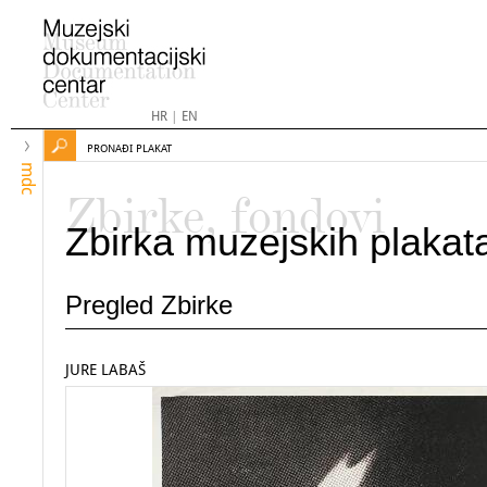
HR
|
EN
PRONAĐI PLAKAT
mdc
Zbirke, fondovi
Zbirka muzejskih plakat
Pregled Zbirke
JURE LABAŠ