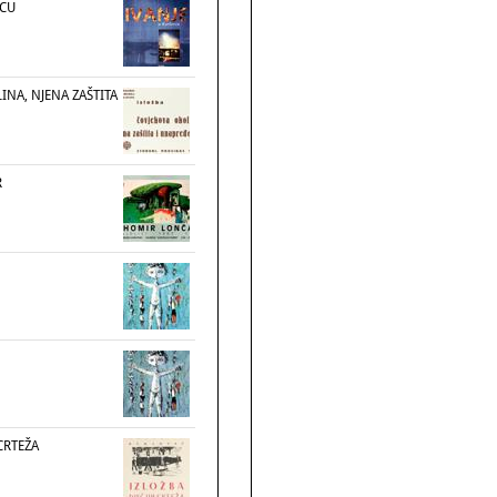
VCU
NA, NJENA ZAŠTITA
R
CRTEŽA