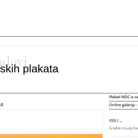
ndovi
skih plakata
Plakati MDC-a 
AR
Online galerija -
VIDI I ...
Gradski muzej Ka