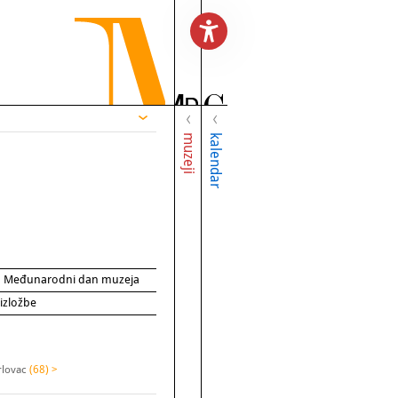
muzeji
kalendar
za Međunarodni dan muzeja
 izložbe
rlovac
(68) >