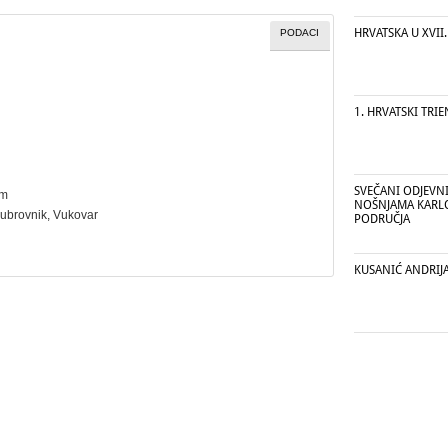
HRVATSKA U XVII
PODACI
1. HRVATSKI TRI
SVEČANI ODJEVN
cm
NOŠNJAMA KARL
Dubrovnik, Vukovar
PODRUČJA
KUSANIĆ ANDRIJ