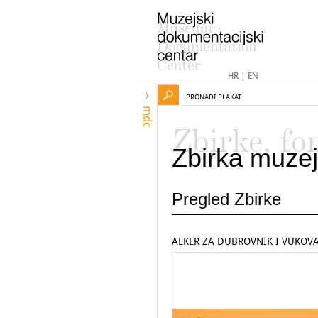
HR
|
EN
PRONAĐI PLAKAT
mdc
Zbirke, fo
Zbirka muzej
Pregled Zbirke
ALKER ZA DUBROVNIK I VUKOV