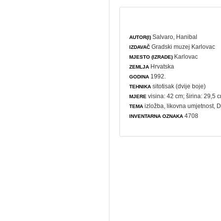
Salvaro, Hanibal
AUTOR(I)
Gradski muzej Karlovac
IZDAVAČ
Karlovac
MJESTO (IZRADE)
Hrvatska
ZEMLJA
1992.
GODINA
sitotisak (dvije boje)
TEHNIKA
visina: 42 cm; širina: 29,5 
MJERE
izložba
,
likovna umjetnost
, 
TEMA
4708
INVENTARNA OZNAKA