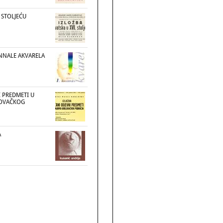
. STOLJEĆU
ENNALE AKVARELA
I PREDMETI U
OVAČKOG
A