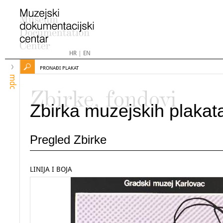
HR
|
EN
PRONAĐI PLAKAT
mdc
Zbirke, fondovi
Zbirka muzejskih plakat
Pregled Zbirke
LINIJA I BOJA