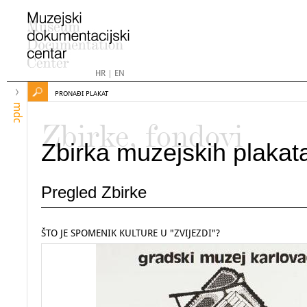
HR
|
EN
PRONAĐI PLAKAT
mdc
Zbirke, fondovi
Zbirka muzejskih plakat
Pregled Zbirke
ŠTO JE SPOMENIK KULTURE U "ZVIJEZDI"?