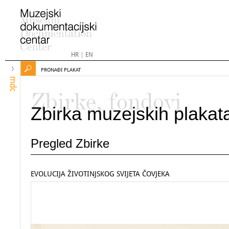
HR
|
EN
PRONAĐI PLAKAT
mdc
Zbirke, fondovi
Zbirka muzejskih plakat
Pregled Zbirke
EVOLUCIJA ŽIVOTINJSKOG SVIJETA ČOVJEKA