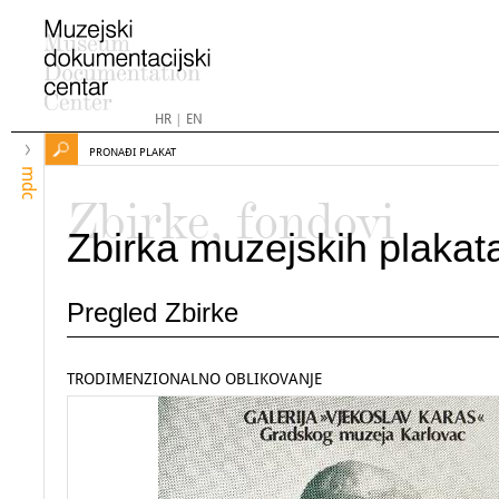
HR
|
EN
PRONAĐI PLAKAT
mdc
Zbirke, fondovi
Zbirka muzejskih plakat
Pregled Zbirke
TRODIMENZIONALNO OBLIKOVANJE