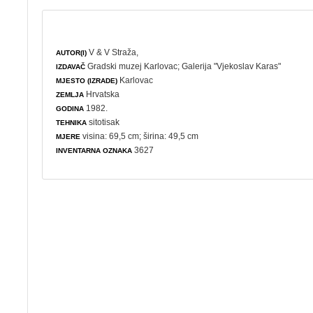
V & V Straža,
AUTOR(I)
Gradski muzej Karlovac
;
Galerija "Vjekoslav Karas"
IZDAVAČ
Karlovac
MJESTO (IZRADE)
Hrvatska
ZEMLJA
1982.
GODINA
sitotisak
TEHNIKA
visina: 69,5 cm; širina: 49,5 cm
MJERE
3627
INVENTARNA OZNAKA