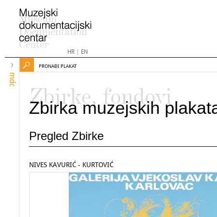
HR
|
EN
PRONAĐI PLAKAT
mdc
Zbirke, fondovi
Zbirka muzejskih plakat
Pregled Zbirke
NIVES KAVURIĆ - KURTOVIĆ