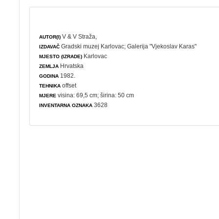
V & V Straža,
AUTOR(I)
Gradski muzej Karlovac
;
Galerija "Vjekoslav Karas"
IZDAVAČ
Karlovac
MJESTO (IZRADE)
Hrvatska
ZEMLJA
1982.
GODINA
offset
TEHNIKA
visina: 69,5 cm; širina: 50 cm
MJERE
3628
INVENTARNA OZNAKA