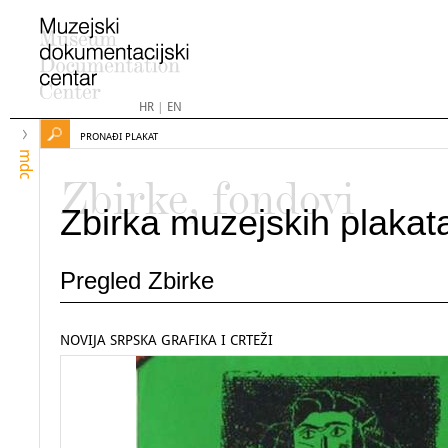
HR
|
EN
PRONAĐI PLAKAT
mdc
Zbirke, fondovi
Zbirka muzejskih plakat
Pregled Zbirke
NOVIJA SRPSKA GRAFIKA I CRTEŽI