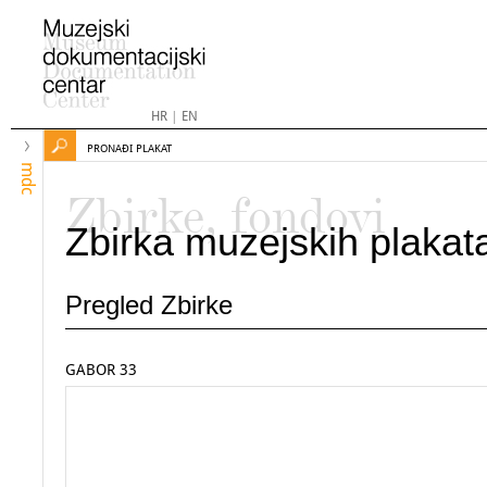
HR
|
EN
PRONAĐI PLAKAT
mdc
Zbirke, fondovi
Zbirka muzejskih plakat
Pregled Zbirke
GABOR 33