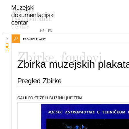
HR
|
EN
PRONAĐI PLAKAT
mdc
Zbirke, fondovi
Zbirka muzejskih plakat
Pregled Zbirke
GALILEO STIŽE U BLIZINU JUPITERA