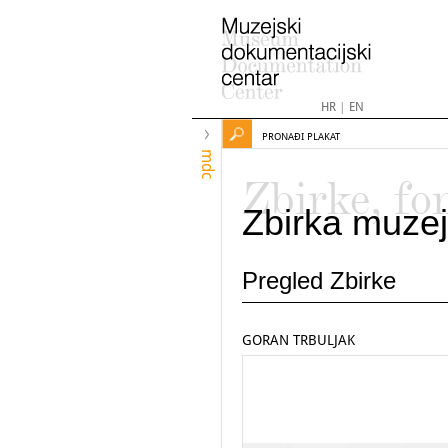
HR
|
EN
PRONAĐI PLAKAT
mdc
Zbirke, fo
Zbirka muzej
Pregled Zbirke
GORAN TRBULJAK