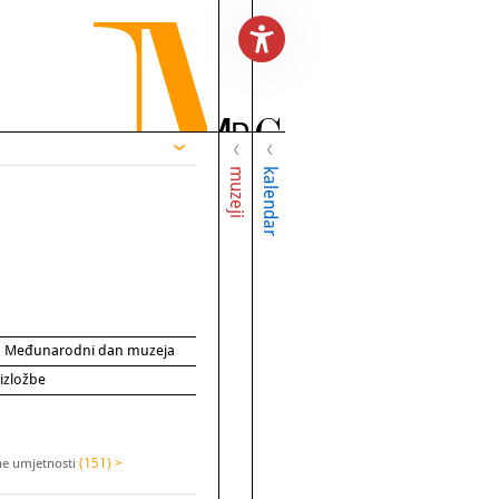
muzeji
kalendar
za Međunarodni dan muzeja
 izložbe
ne umjetnosti
(151) >