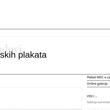
ndovi
skih plakata
Plakati MDC-a 
Online galerija -
VIDI I ...
Galerija suvreme