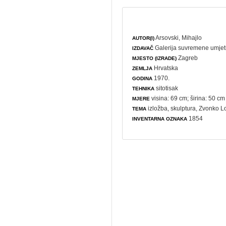
Arsovski, Mihajlo
AUTOR(I)
Galerija suvremene umjet
IZDAVAČ
Zagreb
MJESTO (IZRADE)
Hrvatska
ZEMLJA
1970.
GODINA
sitotisak
TEHNIKA
visina: 69 cm; širina: 50 cm
MJERE
izložba
,
skulptura
, Zvonko L
TEMA
1854
INVENTARNA OZNAKA