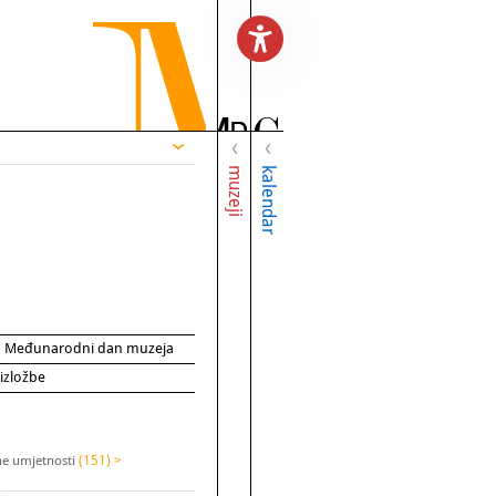
muzeji
kalendar
za Međunarodni dan muzeja
 izložbe
ne umjetnosti
(151) >