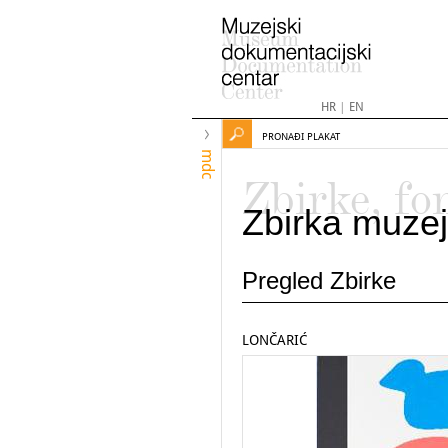
HR
|
EN
PRONAĐI PLAKAT
mdc
Zbirke, fo
Zbirka muzej
Pregled Zbirke
LONČARIĆ