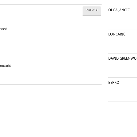
OLGA JANČIĆ
PODACI
nosti
LONČARIĆ
DAVID GREENW
ončarić
BERKO