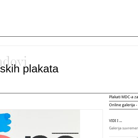
ndovi
skih plakata
Plakati MDC-a 
Online galerija -
VIDI I ...
Galerija suvreme