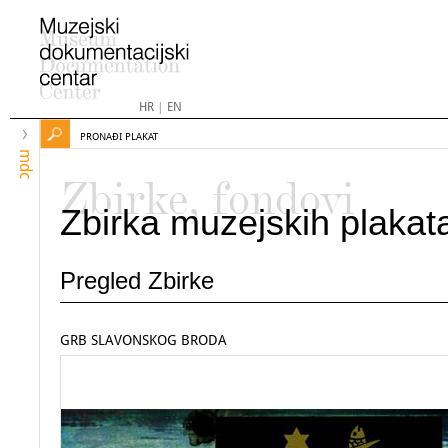
HR
|
EN
PRONAĐI PLAKAT
mdc
Zbirke, fondovi
Zbirka muzejskih plakat
Pregled Zbirke
GRB SLAVONSKOG BRODA