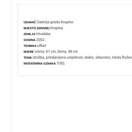
Galerija grada Krapine
IZDAVAČ
Krapina
MJESTO (IZRADE)
Hrvatska
ZEMLJA
2002.
GODINA
offset
TEHNIKA
visina: 67 cm; širina: 48 cm
MJERE
izložba
,
primijenjena umjetnost
,
staklo
,
slikarstvo
, Heda Ruše
TEMA
7091
INVENTARNA OZNAKA