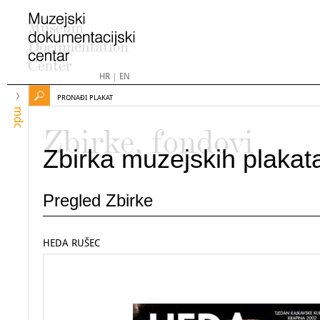
HR
|
EN
PRONAĐI PLAKAT
mdc
Zbirke, fondovi
Zbirka muzejskih plakat
Pregled Zbirke
HEDA RUŠEC