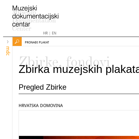
HR
|
EN
PRONAĐI PLAKAT
mdc
Zbirke, fondovi
Zbirka muzejskih plakat
Pregled Zbirke
HRVATSKA DOMOVINA