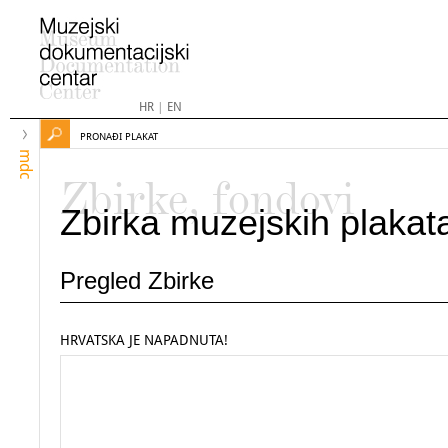
HR
|
EN
PRONAĐI PLAKAT
mdc
Zbirke, fondovi
Zbirka muzejskih plakat
Pregled Zbirke
HRVATSKA JE NAPADNUTA!