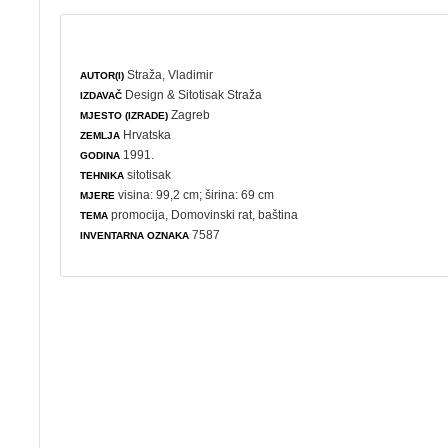
Straža, Vladimir
AUTOR(I)
Design & Sitotisak Straža
IZDAVAČ
Zagreb
MJESTO (IZRADE)
Hrvatska
ZEMLJA
1991.
GODINA
sitotisak
TEHNIKA
visina: 99,2 cm; širina: 69 cm
MJERE
promocija
,
Domovinski rat
,
baština
TEMA
7587
INVENTARNA OZNAKA