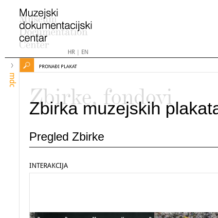
HR
|
EN
PRONAĐI PLAKAT
mdc
Zbirke, fondovi
Zbirka muzejskih plakat
Pregled Zbirke
INTERAKCIJA