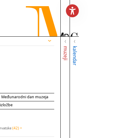
muzeji
kalendar
za Međunarodni dan muzeja
 izložbe
Hrvatske
(42) >