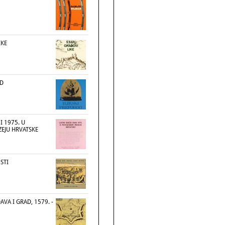
IKE
OD
NI 1975. U
EJU HRVATSKE
STI
AVA I GRAD, 1579. -