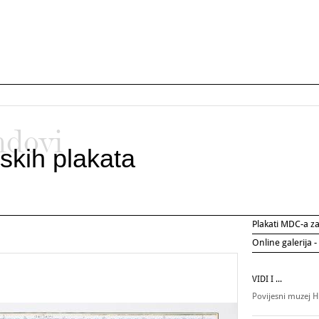
ndovi
skih plakata
Plakati MDC-a 
Online galerija -
VIDI I ...
Povijesni muzej 