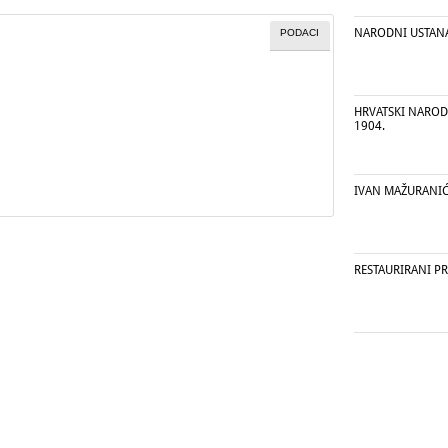
NARODNI USTANAK
PODACI
HRVATSKI NARODN
1904.
IVAN MAŽURANIĆ
RESTAURIRANI P