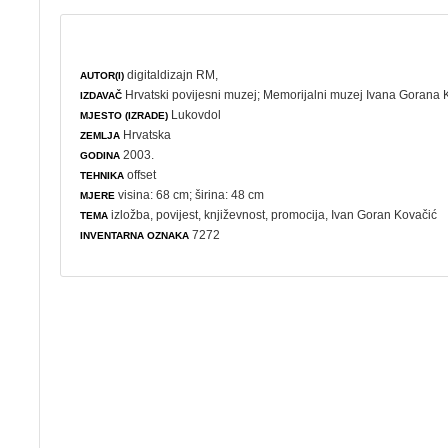
digitaldizajn RM,
AUTOR(I)
Hrvatski povijesni muzej
;
Memorijalni muzej Ivana Gorana 
IZDAVAČ
Lukovdol
MJESTO (IZRADE)
Hrvatska
ZEMLJA
2003.
GODINA
offset
TEHNIKA
visina: 68 cm; širina: 48 cm
MJERE
izložba
,
povijest
,
književnost
,
promocija
, Ivan Goran Kovačić
TEMA
7272
INVENTARNA OZNAKA