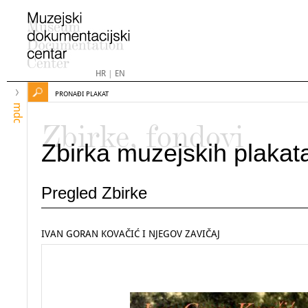
HR
|
EN
PRONAĐI PLAKAT
mdc
Zbirke, fondovi
Zbirka muzejskih plakat
Pregled Zbirke
IVAN GORAN KOVAČIĆ I NJEGOV ZAVIČAJ